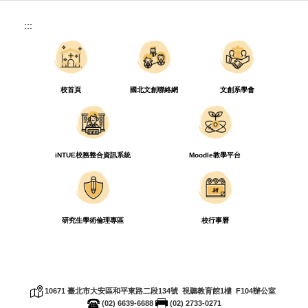
:::
校首頁
國北文創聯絡網
文創系學會
iNTUE校務整合資訊系統
Moodle教學平台
研究生學術倫理專區
校行事曆
10671
臺北市大安區和平東路二段
134
號 視聽教育館
1
樓
F104
辦公室
(02) 6639-6688
(02) 2733-0271