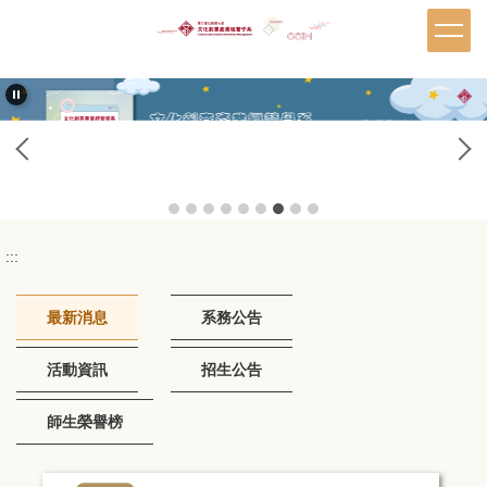
跳
到
主
要
內
容
區
:::
最新消息
系務公告
活動資訊
招生公告
師生榮譽榜