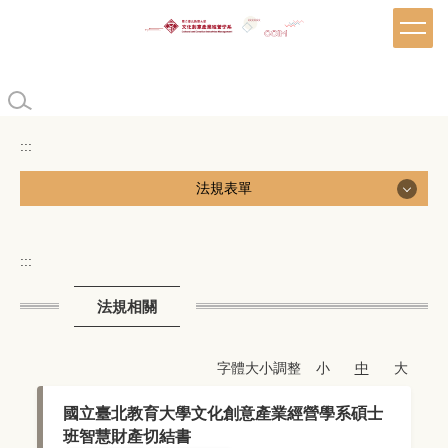
跳
到
主
要
內
容
區
:::
法規表單
法規表單
:::
學生相關
法規相關
教師相關
字體大小調整
小
中
大
系友相關
國立臺北教育大學文化創意產業經營學系碩士
法規相關
班智慧財產切結書