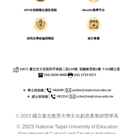
iNTUE校務整合資訊系統
Moodle教學平台
研究生學術倫理專區
校行事曆
10671
臺北市大安區和平東路二段
134
號 視聽教育館
1
樓
F104
辦公室
(02) 6639-6688
(02) 2733-0271
∥
∥
#62049
acidm@mail.ntue.edu.tw
☀ 學士班助教
∥
∥
#61314
ccim@mail.ntue.edu.tw
☀ 碩士班助教
©
2023
國立臺北教育大學文化創意產業經營學系
©
2023
National Taipei University of Education
Department of Cultural and Creative Industries