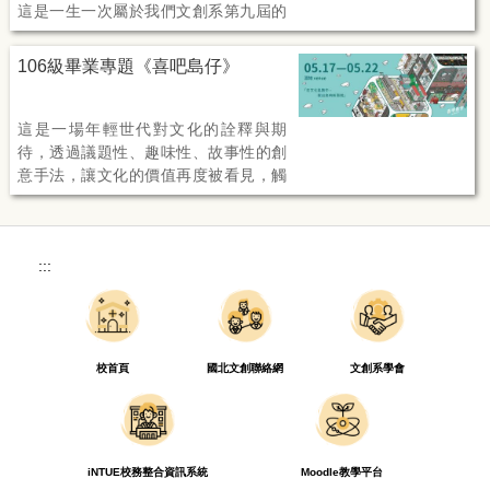
這是一生一次屬於我們文創系第九屆的
預展。 由本班46位志趣相投的同學共同
參與策劃，共匯集成多達15個創作主
106級畢業專題《喜吧島仔》
題，關注議題與觸及族群面向甚廣，唯
一共通點就是所呈現的每個細節皆是每
人的創意、熱情和時間構成。
這是一場年輕世代對文化的詮釋與期
待，透過議題性、趣味性、故事性的創
意手法，讓文化的價值再度被看見，觸
發大眾願意主動關心並共同討論──生於
這片土地上，屬於我們的台灣文化。
:::
校首頁
國北文創聯絡網
文創系學會
iNTUE校務整合資訊系統
Moodle教學平台