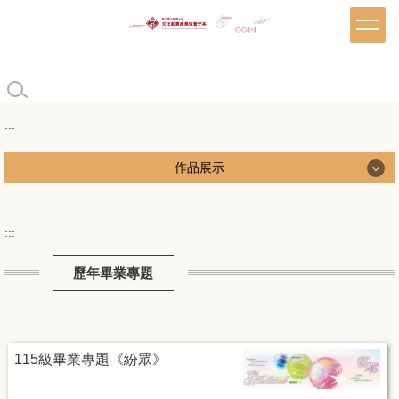
跳
到
主
要
內
容
區
:::
作品展示
作品展示
:::
歷年畢業專題
歷年畢業專題
歷年論文列表
115級畢業專題《紛眾》