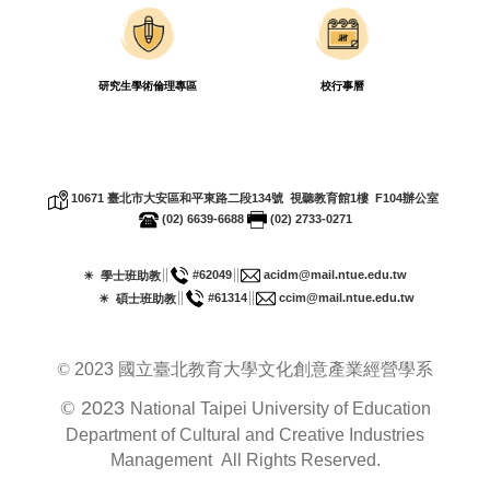
研究生學術倫理專區
校行事曆
10671
臺北市大安區和平東路二段
134
號 視聽教育館
1
樓
F104
辦公室
(02) 6639-6688
(02) 2733-0271
∥
∥
#62049
acidm@mail.ntue.edu.tw
☀ 學士班助教
∥
∥
#61314
ccim@mail.ntue.edu.tw
☀ 碩士班助教
©
2023
國立臺北教育大學文化創意產業經營學系
©
2023
National Taipei University of Education
Department of Cultural and Creative Industries
Management
All Rights Reserved.