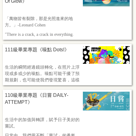
Of Glow》
晰的縫隙；
成為相映的影。
光影交會之
處，精彩匯集瞬間。
邀請您一同進入，
光影瞬間。
「萬物皆有裂隙，那是光照進來的地
方。」-Leonard Cohen
"There is a crack, a crack in everything.
That's how the light gets in."
111級畢業專題《噪點 Dots!》
生活的瞬間經過鏡頭轉化，在照片上浮
現或多或少的噪點。
噪點可能干擾了預
期規劃，也可能使我們發現驚喜，這樣
的差異在生活中累積，使身邊風景變化
出不同的樣貌。 我們將噪點與追求夢想
110級畢業專題《日嘗 DAILY-
進行連結，帶領觀眾認識不同主題的噪
ATTEMPT》
點，以創意思維進行轉譯，找出並發揮
噪點的最大價值。
生活中的加值與轉譯，賦予日子美好的
嘗試。
日常中，我們用不斷「嘗試」的勇氣，