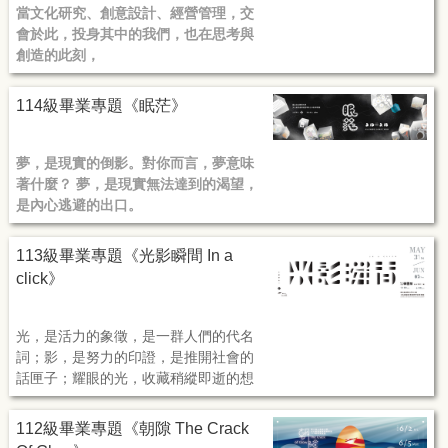
當文化研究、創意設計、經營管理，交
會於此，
投身其中的我們，也在思考與
創造的此刻，
孕育出屬於自己的繽紛—我們也成為了
114級畢業專題《眠茫》
「紛眾」。
夢，是現實的倒影。對你而言，夢意味
著什麼？ 夢，是現實無法達到的渴望，
是內心逃避的出口。
我們把壓抑的念頭編織成一幕幕虛幻的
113級畢業專題《光影瞬間 In a
劇情，在夢中尋找慰藉。 現在，正是讓
click》
夢想成真的時刻。現在，和我們一起
bîn-bāng吧！
光，是活力的象徵，是一群人們的代名
詞；
影，是努力的印證，是推開社會的
話匣子；
耀眼的光，
收藏稍縱即逝的想
法，留意片刻之間的日常；
112級畢業專題《朝隙 The Crack
拾起失敗與挫折的經驗，拼湊模糊與清