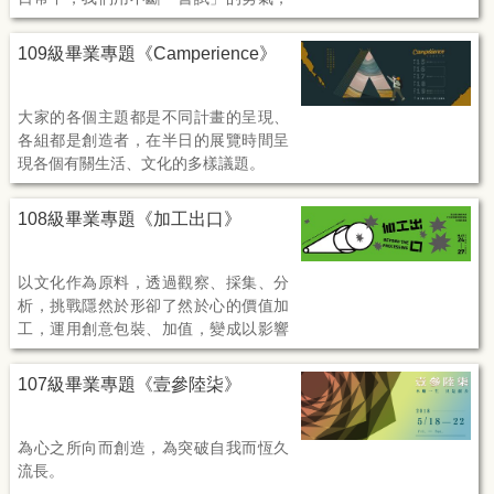
嘗試著發現、嘗試著探索、創新、嘗試
在挫敗中成長、在枯燥的日子裡，找尋
109級畢業專題《Camperience》
那些枝微末節裡令人心動的美好，點綴
在我們每個習以為常的日子裡：期許能
跳脫日常的平庸，透過不同角度的理
大家的各個主題都是不同計畫的呈現、
解、不同方法的嘗試，為平凡的日子，
各組都是創造者，在半日的展覽時間呈
嘗試做點不尋常。
現各個有關生活、文化的多樣議題。
除了呈現以外，更有「內容創造」以及
108級畢業專題《加工出口》
「延續經營」的精神存在，希望讓參展
的觀眾了解並體驗各個計畫的意涵，重
新關注文創所擁有的「營造」精神。
以文化作為原料，透過觀察、採集、分
析，挑戰隱然於形卻了然於心的價值加
工，運用創意包裝、加值，變成以影響
力作為號召的主動出口，將理念傳達並
誘發改變在現實萌芽。
107級畢業專題《壹參陸柒》
為心之所向而創造，為突破自我而恆久
流長。