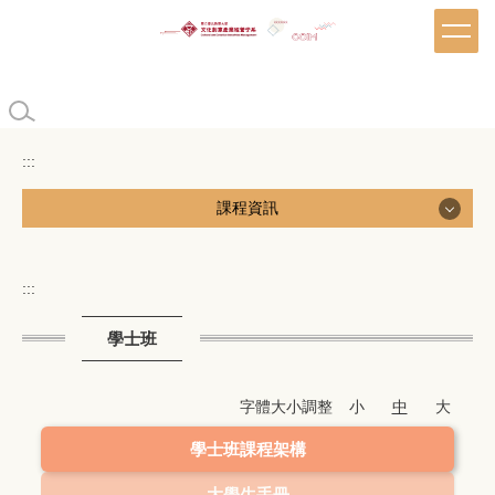
跳
到
主
要
內
容
區
:::
課程資訊
課程資訊
:::
學士班
學士班
日間碩士班
字體大小調整
小
中
大
碩士在職專班
學士班課程架構
大學生手冊