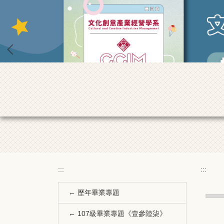
:::
:::
← 歷年畢業專題
← 107級畢業專題《壹參陸柒》