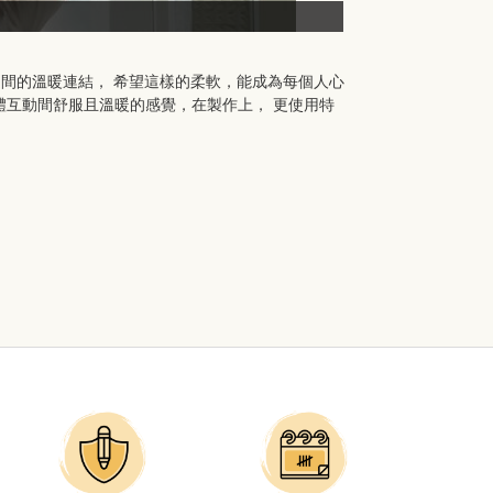
人與人之間的溫暖連結， 希望這樣的柔軟，能成為每個人心
體互動間舒服且溫暖的感覺，在製作上， 更使用特