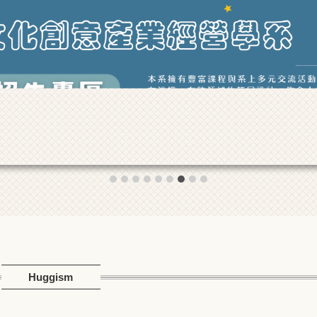
Huggism