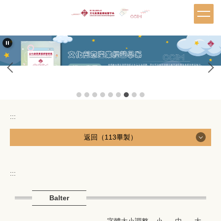
跳
到
主
要
內
容
區
:::
返回（113畢製）
← 歷年畢業專題
:::
← 113級畢業專題《光影瞬間 In a click》
Balter